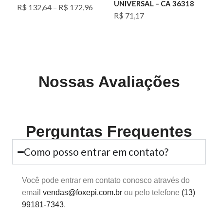
UNIVERSAL – CA 36318
B
R$
132,64
–
R$
172,96
4
R$
71,17
R
Nossas Avaliações
Perguntas Frequentes
Como posso entrar em contato?
Você pode entrar em contato conosco através do
email
vendas@foxepi.com.br
ou pelo telefone
(13)
99181-7343
.