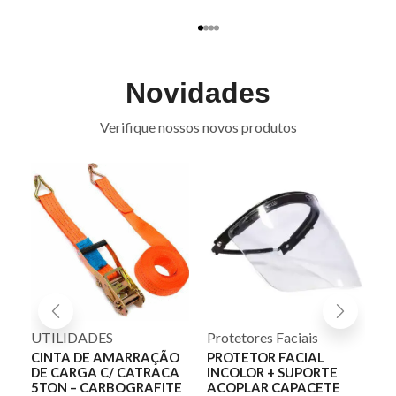
Novidades
Verifique nossos novos produtos
UTILIDADES
Protetores Faciais
Bo
C
E
CINTA DE AMARRAÇÃO
PROTETOR FACIAL
DE CARGA C/ CATRACA
INCOLOR + SUPORTE
B
5TON – CARBOGRAFITE
ACOPLAR CAPACETE
P