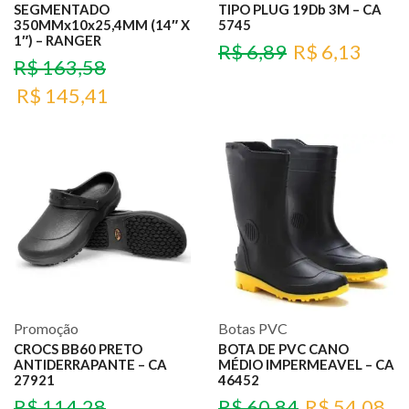
SEGMENTADO
TIPO PLUG 19Db 3M – CA
350MMx10x25,4MM (14″ X
5745
1″) – RANGER
R$
6,89
R$
6,13
R$
163,58
R$
145,41
Promoção
Botas PVC
CROCS BB60 PRETO
BOTA DE PVC CANO
ANTIDERRAPANTE – CA
MÉDIO IMPERMEAVEL – CA
27921
46452
R$
114,28
R$
60,84
R$
54,08