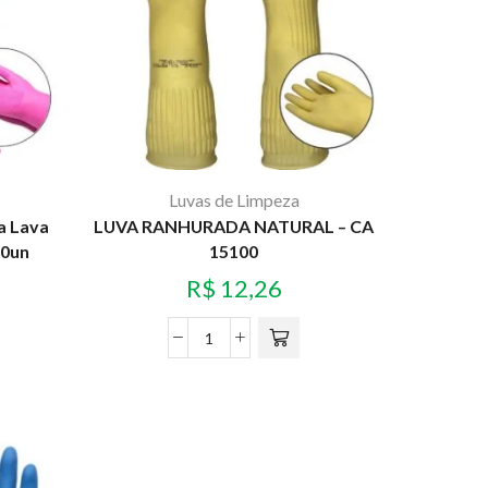
Luvas de Limpeza
a Lava
LUVA RANHURADA NATURAL – CA
10un
15100
R$
12,26