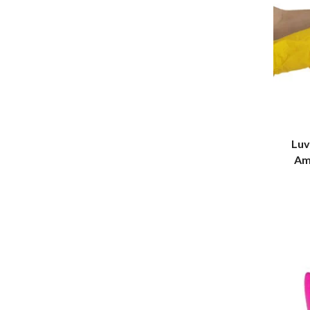
Luv
Am