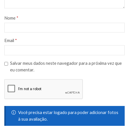
Compatível com marteletes e perfuradores que utilizam
sistema SDS-PLUS.
Nome
*
Ideal para profissionais que buscam eficiência, resistência e
precisão em perfurações de alta performance.
Email
*
Salvar meus dados neste navegador para a próxima vez que
eu comentar.
Você precisa estar logado para poder adicionar fotos
à sua avaliação.