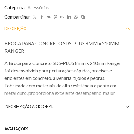
Categoria:
Acessórios
Compartilhar:
DESCRIÇÃO
BROCA PARA CONCRETO SDS-PLUS 8MM x 210MM –
RANGER
A Broca para Concreto SDS-PLUS 8mm x 210mm Ranger
foi desenvolvida para perfurações rápidas, precisas e
eficientes em concreto, alvenaria, tijolos e pedras.
Fabricada com materiais de alta resistência e ponta em
metal duro, proporciona excelente desempenho, maior
durabilidade e alta capacidade de perfuração.
INFORMAÇÃO ADICIONAL
Seu encaixe SDS-PLUS garante melhor fixação na
ferramenta, maior transmissão de impacto e mais agilidade
durante o trabalho, sendo ideal para uso profissional na
AVALIAÇÕES