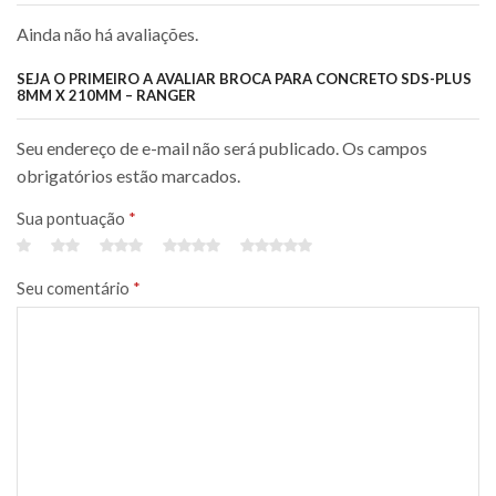
construção civil e manutenção em geral.
Ainda não há avaliações.
Características:
• Medida: 8mm x 210mm
SEJA O PRIMEIRO A AVALIAR BROCA PARA CONCRETO SDS-PLUS
8MM X 210MM – RANGER
• Encaixe SDS-PLUS
• Ponta em metal duro de alta resistência
Seu endereço de e-mail não será publicado. Os campos
• Perfuração rápida e precisa
obrigatórios estão marcados.
• Excelente durabilidade e rendimento
• Maior resistência ao desgaste
Sua pontuação
*
• Alto desempenho em materiais rígidos
Seu comentário
*
Aplicações:
• Concreto
• Alvenaria
• Tijolos
• Pedras
• Construção civil
• Instalações e manutenções