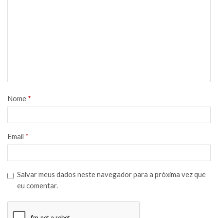
área de trabalho plástica, eliminando qualquer risco de
geração de fagulhas.
Nome
*
Email
*
Salvar meus dados neste navegador para a próxima vez que
eu comentar.